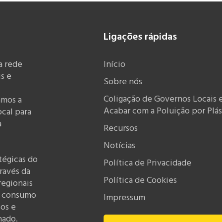
Ligações rápidas
a rede
Início
s e
Sobre nós
Coligação de Governos Locais 
amos a
Acabar com a Poluição por Plás
ocal para
a
Recursos
Notícias
tégicas do
Política de Privacidade
ravés da
Política de Cookies
regionais
o consumo
Impressum
sos e
hado.