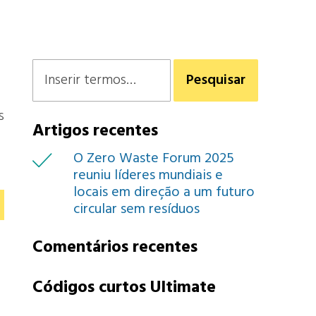
s
Artigos recentes
gor
O Zero Waste Forum 2025
cular
reuniu líderes mundiais e
pregos
locais em direção a um futuro
circular sem resíduos
onomia
Comentários recentes
Códigos curtos Ultimate