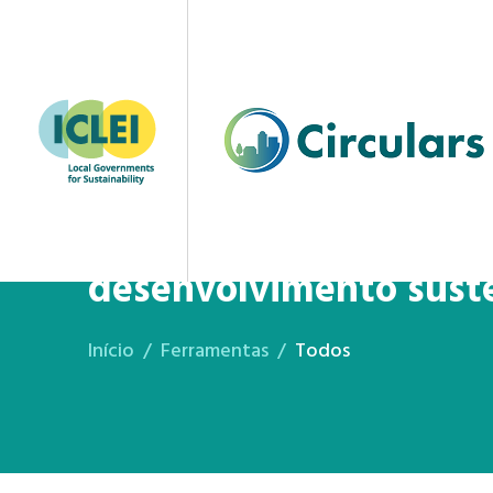
Acabou de ser lançado:
desenvolvimento sust
Início
Ferramentas
Todos