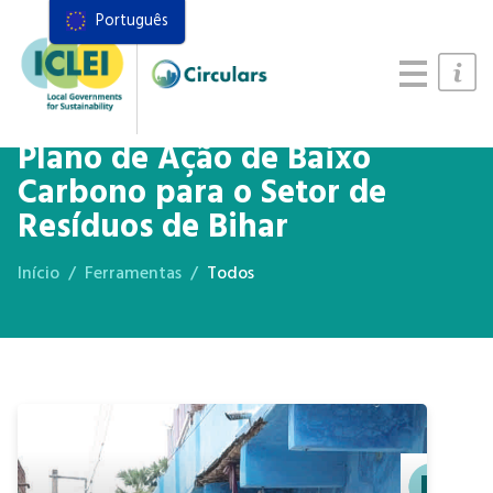
Português
Recursos
Quadro de ações
Manual de Sistemas Alimentares
Plano de Ação de Baixo
Carbono para o Setor de
Resíduos de Bihar
Início
Ferramentas
Todos