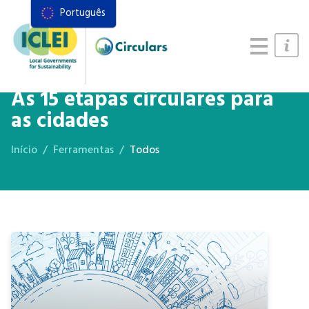
Português
Recursos
Quadro de ações
Manual de Sistemas Alimentares
As 15 etapas circulares para
as cidades
Início
Ferramentas
Todos