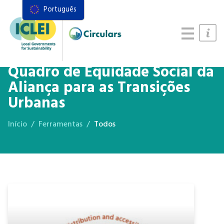
Português
Recursos
Quadro de ações
Manual de Sistemas Alimentares
Quadro de Equidade Social da
Aliança para as Transições
Urbanas
Início
Ferramentas
Todos