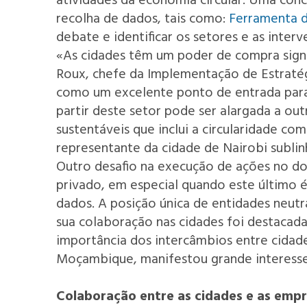
atividades da economia circular. Uma con
recolha de dados, tais como:
Ferramenta d
debate e identificar os setores e as interv
«As cidades têm um poder de compra signif
Roux, chefe da Implementação de Estratég
como um excelente ponto de entrada para 
partir deste setor pode ser alargada a o
sustentáveis que inclui a circularidade co
representante da cidade de Nairobi sublin
Outro desafio na execução de ações no dom
privado, em especial quando este último é
dados. A posição única de entidades neut
sua colaboração nas cidades foi destacad
importância dos intercâmbios entre cidad
Moçambique, manifestou grande interesse
Colaboração entre as cidades e as empr