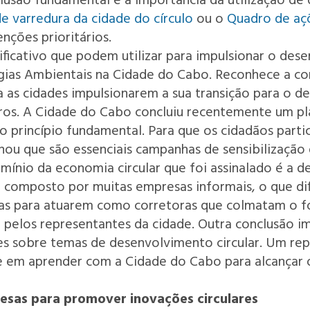
clusão fundamental é a importância da utilização de
e varredura da cidade do círculo
ou o
Quadro de açõ
enções prioritários.
icativo que podem utilizar para impulsionar o desen
ias Ambientais na Cidade do Cabo. Reconhece a cont
as cidades impulsionarem a sua transição para o de
utros. A Cidade do Cabo concluiu recentemente um pl
mo princípio fundamental. Para que os cidadãos part
hou que são essenciais campanhas de sensibilização 
ínio da economia circular que foi assinalado é a de
 composto por muitas empresas informais, o que difi
ras para atuarem como corretoras que colmatam o fo
a pelos representantes da cidade. Outra conclusão 
es sobre temas de desenvolvimento circular. Um re
 em aprender com a Cidade do Cabo para alcançar o
esas para promover inovações circulares