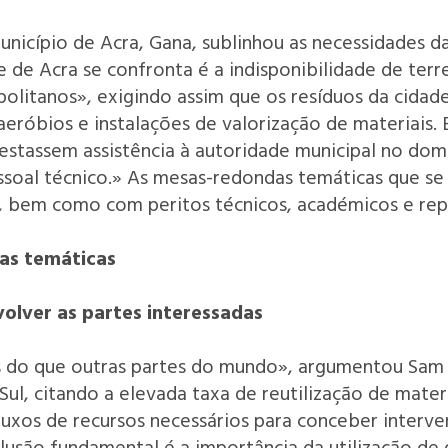
cípio de Acra, Gana, sublinhou as necessidades da
e de Acra se confronta é a indisponibilidade de terr
opolitanos», exigindo assim que os resíduos da cidad
róbios e instalações de valorização de materiais. E
restassem assistência à autoridade municipal no dom
ssoal técnico.» As mesas-redondas temáticas que s
e, bem como com peritos técnicos, académicos e rep
das temáticas
volver as partes interessadas
res do que outras partes do mundo», argumentou Sam 
ul, citando a elevada taxa de reutilização de mater
luxos de recursos necessários para conceber interve