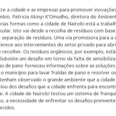
e a cidade e as empresas para promover inovações 
mbio. Patricia Akinyi K’Omudho, diretora do Ambien
rias formas como a cidade de Nairobi está a trabal
cular. Isto vai desde a recolha de resíduos com bas
 separação de resíduos. Uma via promissora para a 
rece aos intervenientes do setor privado para abrir
e recolher. Os resíduos orgânicos, por exemplo, es
. Subsiste um desafio em torno da falta de sensibil
as de pano forneceu informações sobre as soluções
o município para lavar fraldas de pano e resolver o
a tenham observado o grande ambiente que a cidade
falou dos desafios que a cidade enfrenta para encont
e. A cidade de Nairobi testou um sistema de franq
to, a necessidade de enfrentar os desafios prement
ecidos.