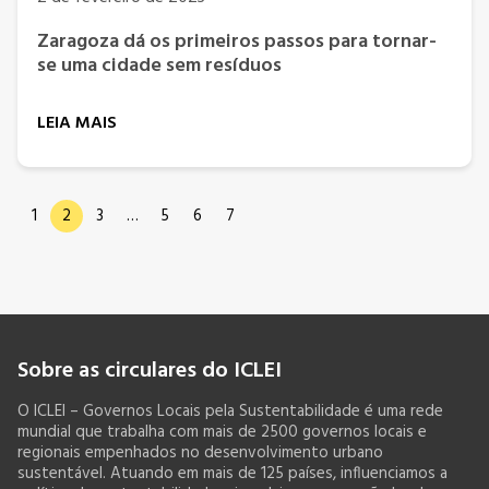
Zaragoza dá os primeiros passos para tornar-
se uma cidade sem resíduos
LEIA MAIS
1
2
3
…
5
6
7
Sobre as circulares do ICLEI
O ICLEI – Governos Locais pela Sustentabilidade é uma rede
mundial que trabalha com mais de 2500 governos locais e
regionais empenhados no desenvolvimento urbano
sustentável. Atuando em mais de 125 países, influenciamos a