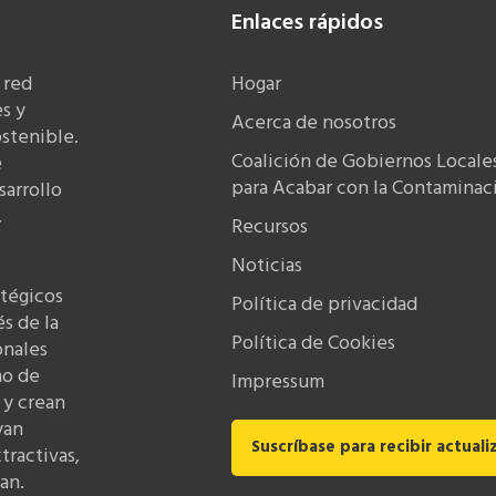
Enlaces rápidos
 red
Hogar
s y
Acerca de nosotros
stenible.
Coalición de Gobiernos Locale
e
para Acabar con la Contaminaci
sarrollo
,
Recursos
Noticias
atégicos
Política de privacidad
és de la
Política de Cookies
onales
mo de
Impressum
 y crean
yan
Suscríbase para recibir actuali
tractivas,
an.