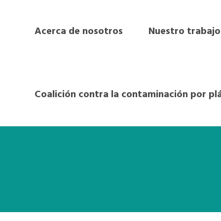
Acerca de nosotros
Nuestro trabajo
Coalición contra la contaminación por pl
ón de Gobiernos Locales y Su