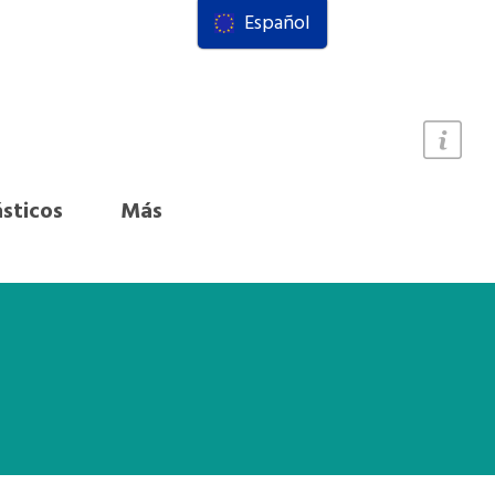
Español
ásticos
Más
bnacionales hacia INC-