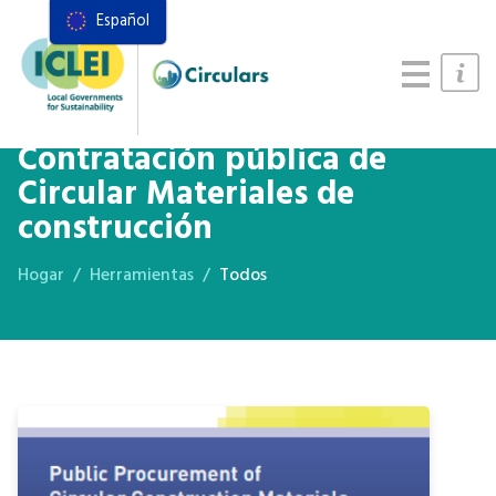
Español
Recursos
Marco de acciones
Manual de Sistemas Alimentarios
Contratación pública de
Circular Materiales de
construcción
Hogar
Herramientas
Todos