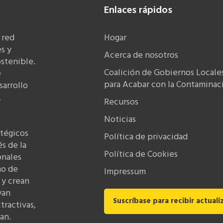
Enlaces rápidos
 red
Hogar
s y
Acerca de nosotros
stenible.
Coalición de Gobiernos Locale
e
para Acabar con la Contaminaci
sarrollo
,
Recursos
Noticias
atégicos
Política de privacidad
és de la
Política de Cookies
onales
mo de
Impressum
 y crean
yan
Suscríbase para recibir actuali
tractivas,
an.