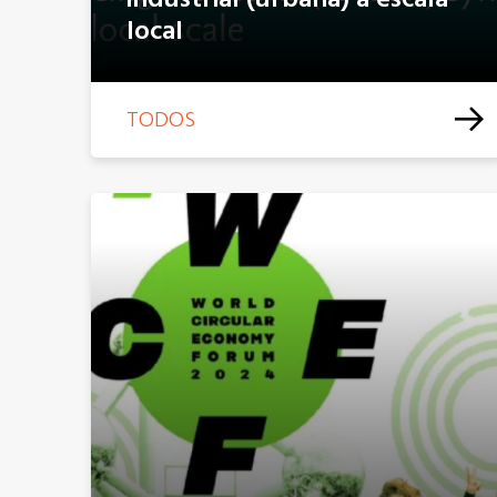
industrial (urbana) a escala
local
TODOS